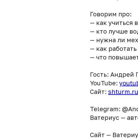
Говорим про:
— как учиться 
— кто лучше в
— нужна ли мех
— как работать
— что повышает
Гость: Андрей 
YouTube:
yout
Сайт:
shturm.r
Telegram: @And
Ватериус — ав
Сайт — Ватериус