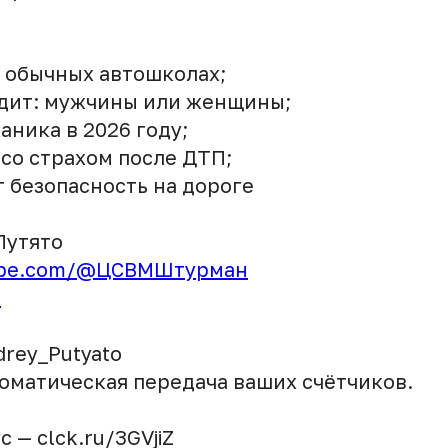
в обычных автошколах;
одит: мужчины или женщины;
аника в 2026 году;
 со страхом после ДТП;
 безопасность на дороге
Путято
ube.com/@ЦСВМШтурман
u
rey_Putyato
томатическая передача ваших счётчиков.
 — clck.ru/3GVjiZ