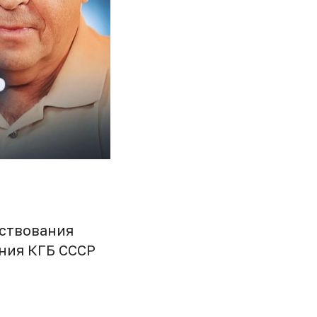
нствования
ния КГБ СССР