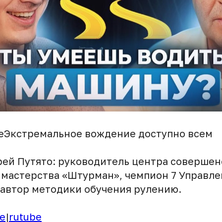
НеЭкстремальное вождение доступно всем
дрей Путято: руководитель центра соверше
 мастерства «Штурман», чемпион 7 Управле
 автор методики обучения рулению.
e
|
rutube