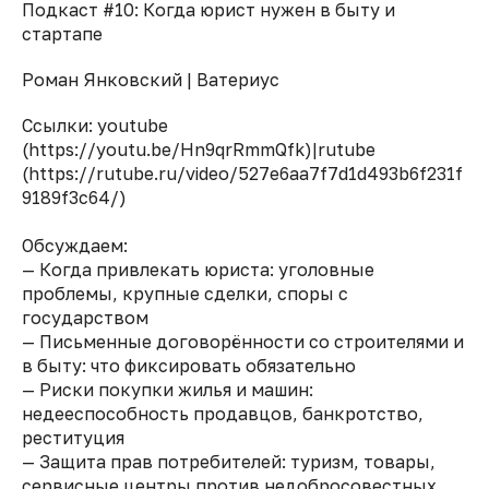
Подкаст #10: Когда юрист нужен в быту и
стартапе
Роман Янковский | Ватериус
Ссылки: youtube
(https://youtu.be/Hn9qrRmmQfk)|rutube
(https://rutube.ru/video/527e6aa7f7d1d493b6f231f
9189f3c64/)
Обсуждаем:
— Когда привлекать юриста: уголовные
проблемы, крупные сделки, споры с
государством
— Письменные договорённости со строителями и
в быту: что фиксировать обязательно
— Риски покупки жилья и машин:
недееспособность продавцов, банкротство,
реституция
— Защита прав потребителей: туризм, товары,
сервисные центры против недобросовестных