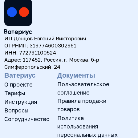
Адрес: 117452, Россия, г. Москва, б-р
Симферопольский, 24
Ватериус
Документы
Пользовательское
О проекте
соглашение
Тарифы
Правила продажи
Инструкция
товаров
Вопросы
Политика
Сотрудничество
использования
персональных данных
Контакты
contact@waterius.ru
ИИ-поддержка в Телеграм
@waterius_ai_support_bot
© Ватериус, 2018–2026