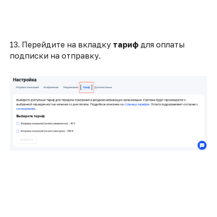
соглашение
Тарифы
Правила продажи
Инструкция
товаров
Вопросы
Политика
Сотрудничество
13. Перейдите на вкладку
тариф
для оплаты
использования
подписки на отправку.
персональных данных
Контакты
contact@waterius.ru
ИИ-поддержка в Телеграм
@waterius_ai_support_bot
© Ватериус, 2018–2026