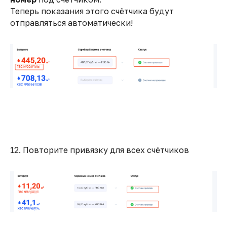
Теперь показания этого счётчика будут
отправляться автоматически!
12. Повторите привязку для всех счётчиков
ИП Донцов Евгений Викторович
ОГРНИП: 319774600302961
ИНН: 772791100524
Адрес: 117452, Россия, г. Москва, б-р
Симферопольский, 24
Ватериус
Документы
Пользовательское
О проекте