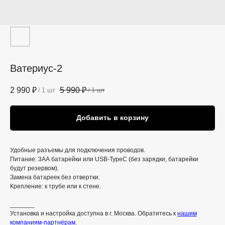
Ватериус-2
2 990
₽
5 990
₽
/
1 шт
/
1 шт
Добавить в корзину
Удобные разъемы для подключения проводов.
Питание: 3АА батарейки или USB-TypeC (без зарядки, батарейки
будут резервом).
Замена батареек без отвертки.
Крепление: к трубе или к стене.
_______
Установка и настройка доступна в г. Москва. Обратитесь к
нашим
ИП Донцов Евгений Викторович
компаниям-партнёрам
.