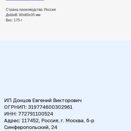
ОГРНИП: 319774600302961
ИНН: 772791100524
Страна производства: Россия
Адрес: 117452, Россия, г. Москва, б-р
ДxШxВ: 80x80x35 мм
Симферопольский, 24
Вес: 175 г
Ватериус
Документы
Пользовательское
О проекте
соглашение
Тарифы
Правила продажи
Инструкция
товаров
Вопросы
Политика
Сотрудничество
использования
персональных данных
Контакты
contact@waterius.ru
ИИ-поддержка в Телеграм
@waterius_ai_support_bot
© Ватериус, 2018–2026